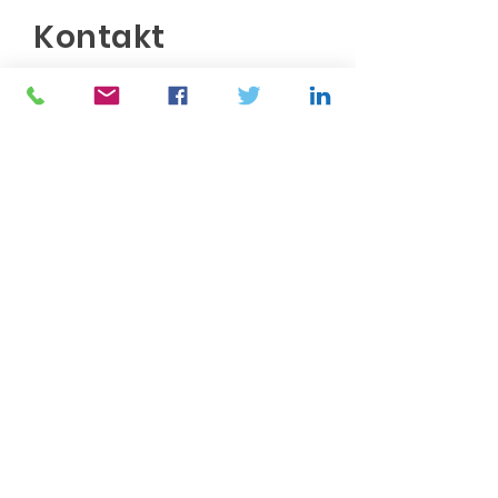
Kontakt
Ihre Daten werden ausschließlich
zur Abwicklung Ihres Anliegens
bzw. der weiteren
Kontaktaufnahme verwendet. Ich
kontaktiere Sie schnellstmöglich.