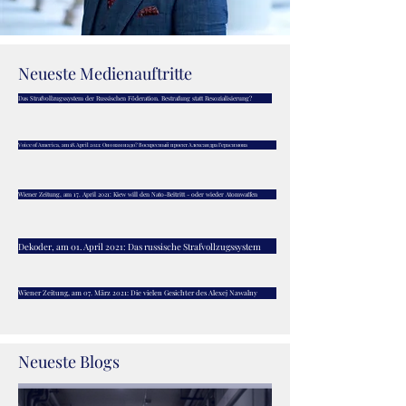
Neueste Medienauftritte
Das Strafvollzugssystem der Russischen Föderation. Bestrafung statt Resozialisierung?
Voice of America, am 18. April 2021: Оно вам надо? Воскресный проект Александра Герасимова
Wiener Zeitung, am 17. April 2021: Kiew will den Nato-Beitritt - oder wieder Atomwaffen
Dekoder, am 01. April 2021: Das russische Strafvollzugssystem
Wiener Zeitung, am 07. März 2021: Die vielen Gesichter des Alexej Nawalny
Neueste Blogs